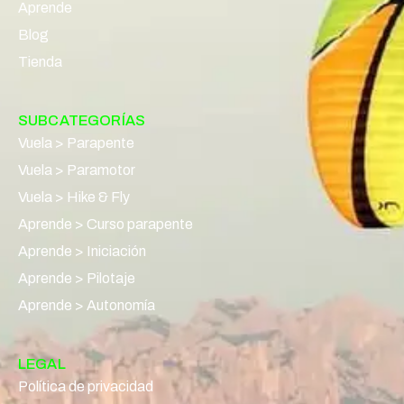
Aprende
Blog
Tienda
SUBCATEGORÍAS
Vuela > Parapente
Vuela > Paramotor
Vuela > Hike & Fly
Aprende > Curso parapente
Aprende > Iniciación
Aprende > Pilotaje
Aprende > Autonomía
LEGAL
Política de privacidad