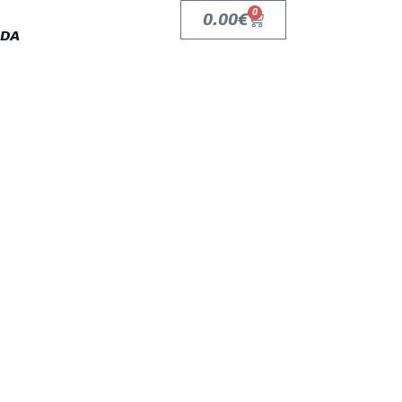
0
0.00
€
NDA