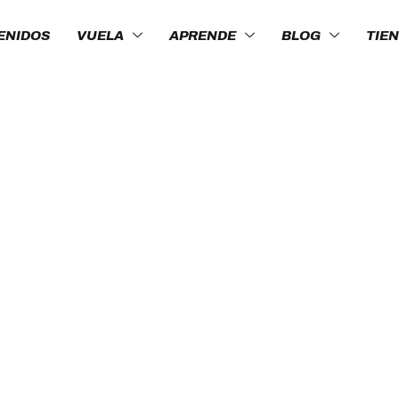
ENIDOS
VUELA
APRENDE
BLOG
TIE
TE EN
ONA