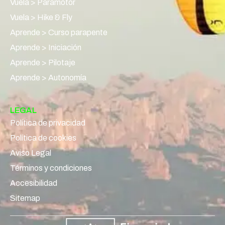
Vuela > Paramotor
Vuela > Hike & Fly
Aprende > Curso parapente
Aprende > Iniciación
Aprende > Pilotaje
Aprende > Autonomía
LEGAL
Política de privacidad
Política de cookies
Aviso Legal
Términos y condiciones
Accesibilidad
Sitemap