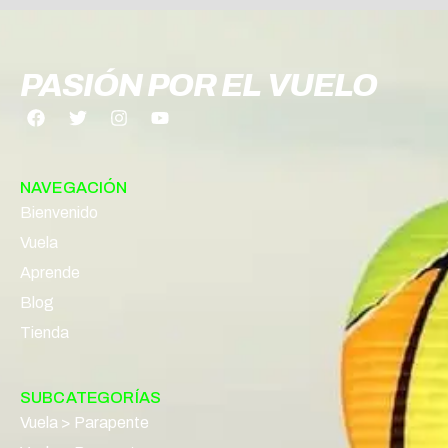
PASIÓN POR EL VUELO
NAVEGACIÓN
Bienvenido
Vuela
Aprende
Blog
Tienda
SUBCATEGORÍAS
Vuela > Parapente