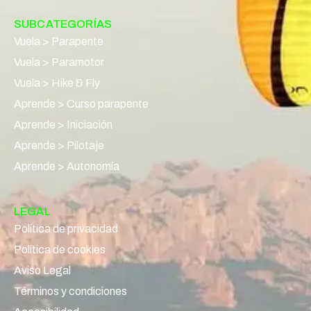
SUBCATEGORÍAS
Vuela > Parapente
Vuela > Paramotor
Vuela > Hike & Fly
Aprende > Curso parapente
Aprende > Iniciación
Aprende > Pilotaje
Aprende > Autonomía
LEGAL
Política de privacidad
Política de cookies
Aviso Legal
Términos y condiciones