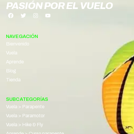
PASIÓN POR EL VUELO
NAVEGACIÓN
Bienvenido
Vuela
Aprende
Blog
Tienda
SUBCATEGORÍAS
Vuela > Parapente
Vuela > Paramotor
Vuela > Hike & Fly
Aprende > Curso parapente