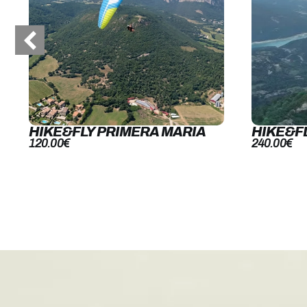
HIKE&FLY PRIMERA MARIA
HIKE&F
120.00
€
240.00
€