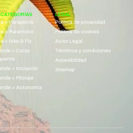
BCATEGORÍAS
LEGAL
la > Parapente
Política de privacidad
la > Paramotor
Política de cookies
a > Hike & Fly
Aviso Legal
ende > Curso
Términos y condiciones
apente
Accesibilidad
nde > Iniciación
Sitemap
ende > Pilotaje
ende > Autonomía