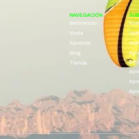
NAVEGACIÓN
SU
Bienvenido
Vue
Vuela
Vue
Aprende
Vuel
Blog
Apr
par
Tienda
Apre
Apr
Apr