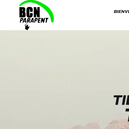
BIENV
T