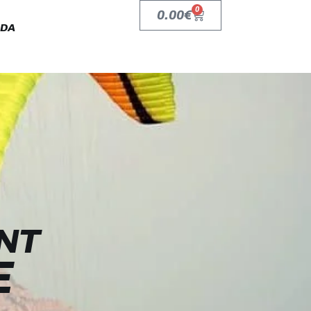
0
0.00
€
NDA
NT
E